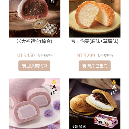
米大福禮盒(綜合)
雪．泡芙(原味+草莓味)
NT$450
NT$299
NT$539
NT$399
加入購物車
商品已售完