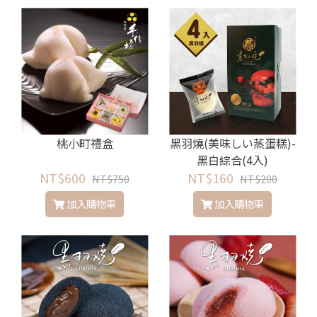
桃小町禮盒
黑羽燒(美味しい蒸蛋糕)-
黑白綜合(4入)
NT$600
NT$160
NT$750
NT$200
加入購物車
加入購物車