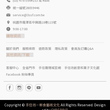
(03) 4797599#153 或 #806
統一编號28059446
service@3ssf.com.tw
桃園市龍潭區中興路18巷115號
9:00-17:00
購物資訊
關於我們
服務條款
退款政策
隱私政策
會員及訂購Q&A
其他資訊/下載
客服中心
全省門市
手信霧隱城官網
手信坊創意和菓子文化館
Facebook 粉絲專頁
Copyright ©
手信坊－新食藝術文化
All Rights Reserved. Design
ed by
CYBERBIZ
.