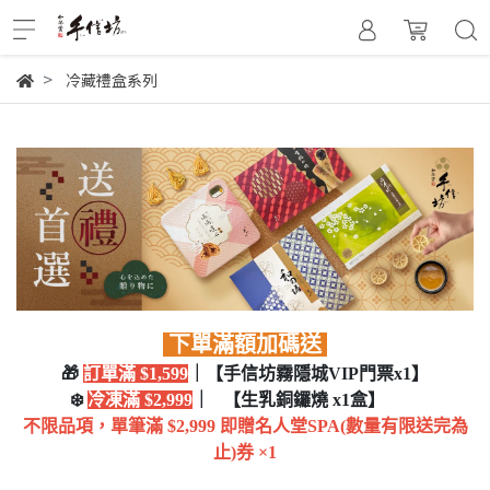
冷藏禮盒系列
下單滿額加碼送
🎁
訂單滿 $1,599
｜
【手信坊霧隱城VIP門票x1】
❄️
冷凍滿 $2,999
｜
【生乳銅鑼燒 x1盒】
不限品項，單筆滿 $2,999 即贈名人堂SPA(數量有限送完為
止)券 ×1