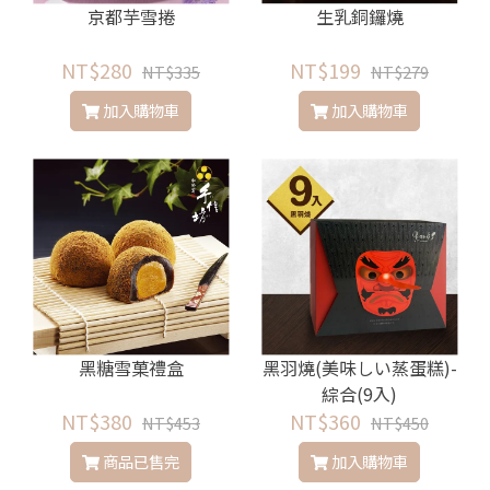
京都芋雪捲
生乳銅鑼燒
NT$280
NT$199
NT$335
NT$279
加入購物車
加入購物車
黑糖雪菓禮盒
黑羽燒(美味しい蒸蛋糕)-
綜合(9入)
NT$380
NT$360
NT$453
NT$450
商品已售完
加入購物車