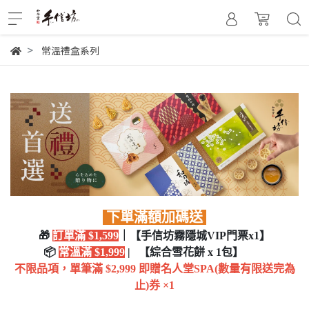
常溫禮盒系列
下單滿額加碼送
🎁
訂單滿 $1,599
｜
【手信坊霧隱城VIP門票x1】
📦
常溫滿 $1,999
|
【綜合雪花餅 x 1包】
不限品項，單筆滿 $2,999 即贈名人堂SPA(數量有限送完為
止)券 ×1