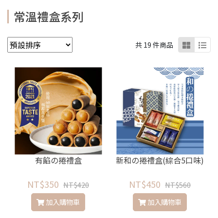
常溫禮盒系列
共 19 件商品
有餡の捲禮盒
新和の捲禮盒(綜合5口味)
NT$350
NT$450
NT$420
NT$560
加入購物車
加入購物車